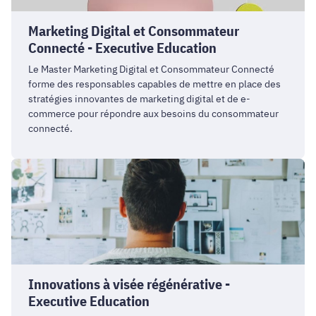
Executive
Marketing Digital et Consommateur
Education
Connecté - Executive Education
Le Master Marketing Digital et Consommateur Connecté
forme des responsables capables de mettre en place des
stratégies innovantes de marketing digital et de e-
commerce pour répondre aux besoins du consommateur
connecté.
Innovations
à
visée
régénérative
-
Executive
Education
Innovations à visée régénérative -
Executive Education