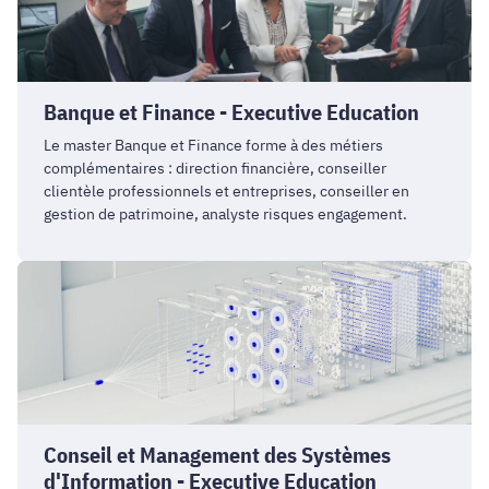
-
Executive
Education
Banque et Finance - Executive Education
Le master Banque et Finance forme à des métiers
complémentaires : direction financière, conseiller
clientèle professionnels et entreprises, conseiller en
gestion de patrimoine, analyste risques engagement.
Conseil
et
Management
des
Systèmes
d'Information
-
Conseil et Management des Systèmes
Executive
d'Information - Executive Education
Education