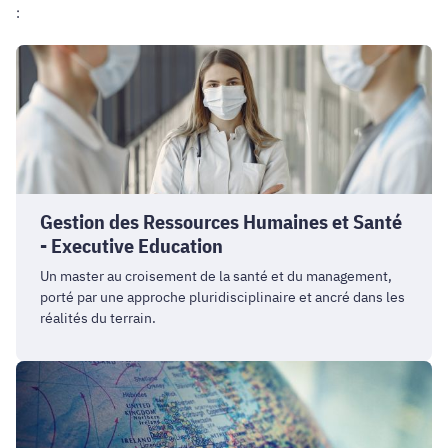
:
Gestion
des
Ressources
Humaines
et
Santé
-
Gestion des Ressources Humaines et Santé
Executive
- Executive Education
Education
Un master au croisement de la santé et du management,
porté par une approche pluridisciplinaire et ancré dans les
réalités du terrain.
Management
Stratégique
des
Achats