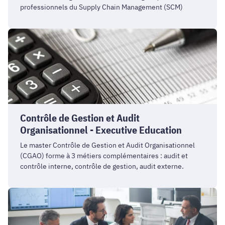
professionnels du Supply Chain Management (SCM)
Contrôle
de
Gestion
et
Audit
Organisationnel
-
Contrôle de Gestion et Audit
Executive
Organisationnel - Executive Education
Education
Le master Contrôle de Gestion et Audit Organisationnel
(CGAO) forme à 3 métiers complémentaires : audit et
contrôle interne, contrôle de gestion, audit externe.
Banque
et
Finance