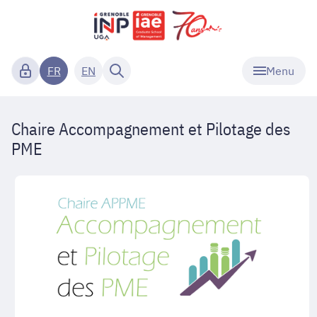
Menu
FR
EN
Chaire
Chaire Accompagnement et Pilotage des
Accompagnement
PME
et
Pilotage
des
PME