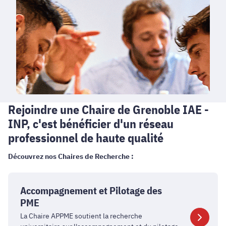
Rejoindre une Chaire de Grenoble IAE -
INP, c'est bénéficier d'un réseau
professionnel de haute qualité
Découvrez nos Chaires de Recherche :
Accompagnement
et
Accompagnement et Pilotage des
Pilotage
PME
des
La Chaire APPME soutient la recherche