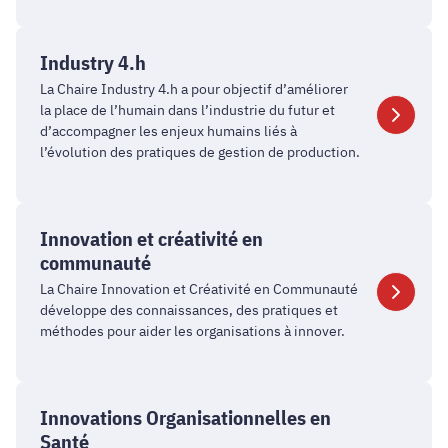
Industry
4.h
Industry 4.h
La Chaire Industry 4.h a pour objectif d’améliorer
la place de l’humain dans l’industrie du futur et
d’accompagner les enjeux humains liés à
l’évolution des pratiques de gestion de production.
Innovation
et
Innovation et créativité en
créativité
communauté
en
La Chaire Innovation et Créativité en Communauté
communauté
développe des connaissances, des pratiques et
méthodes pour aider les organisations à innover.
Innovations
Organisationnelles
Innovations Organisationnelles en
en
Santé