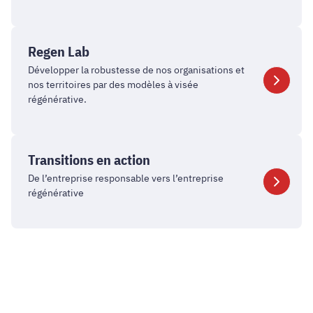
Société
Regen
Lab
Regen Lab
Développer la robustesse de nos organisations et
nos territoires par des modèles à visée
régénérative.
Transitions
en
Transitions en action
action
De l’entreprise responsable vers l’entreprise
régénérative