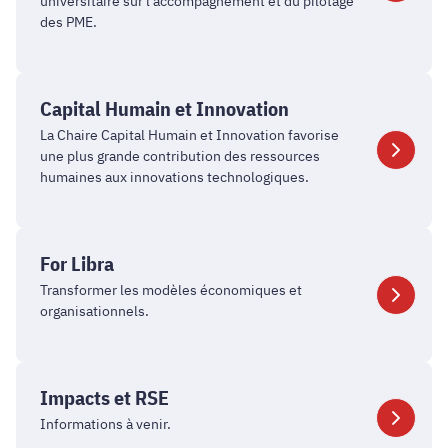
PME
universitaire sur l'accompagnement et du pilotage
des PME.
Capital
Humain
Capital Humain et Innovation
et
La Chaire Capital Humain et Innovation favorise
Innovation
une plus grande contribution des ressources
humaines aux innovations technologiques.
For
Libra
For Libra
Transformer les modèles économiques et
organisationnels.
Impacts
et
Impacts et RSE
RSE
Informations à venir.