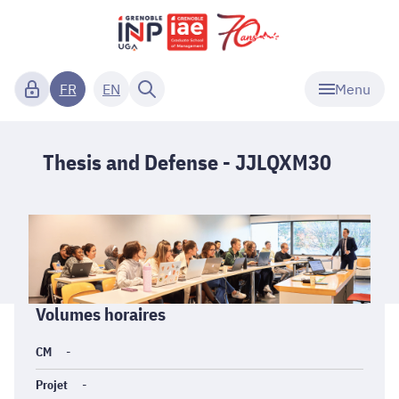
Menu
FR
EN
Thesis and Defense - JJLQXM30
Informations
Volumes horaires
générales
CM
-
Projet
-