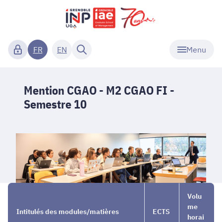
Menu
FR
EN
Mention CGAO - M2 CGAO FI -
Semestre 10
Nos
→
Mention
→
Volu
Masters
CGAO -
Semestre
me
Intitulés des modules/matières
ECTS
1 et 2
M2
10
horai