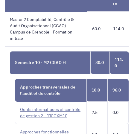
CGAO
re
FI
Master 2 Comptabilité, Contrôle &
Audit Organisationnel (CGAO) -
60.0
114.0
Campus de Grenoble - Formation
initiale
114.
Semestre 10 - M2 CGAO FI
30.0
0
Approches transversales de
10.0
96.0
l'audit et du contrôle
Outils informatiques et contrôle
2.5
0.0
de gestion 2 - JJCGXM10
Approches fonctionnelles -