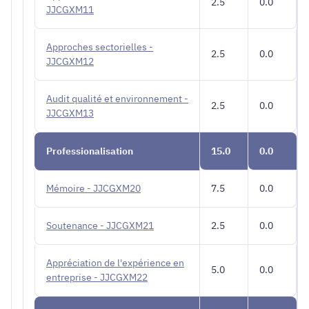
2.5
0.0
JJCGXM11
Approches sectorielles -
2.5
0.0
JJCGXM12
Audit qualité et environnement -
2.5
0.0
JJCGXM13
Professionalisation
15.0
0.0
Mémoire - JJCGXM20
7.5
0.0
Soutenance - JJCGXM21
2.5
0.0
Appréciation de l'expérience en
5.0
0.0
entreprise - JJCGXM22