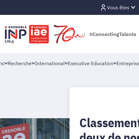
Vous êtes
#ConnectingTalents
ns
Recherche
International
Executive Education
Entrepris
Classement
deux de no