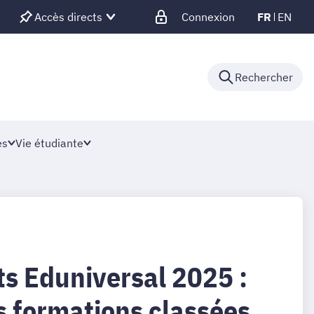
Accès directs
Connexion
FR
EN
Rechercher
es
Vie étudiante
s Eduniversal 2025 :
s formations classées