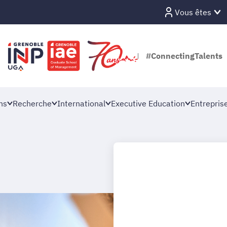
Vous êtes
#ConnectingTalents
ns
Recherche
International
Executive Education
Entrepris