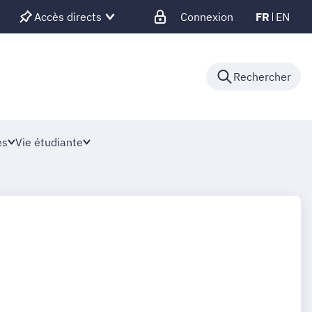
Accès directs
Connexion
FR
EN
Rechercher
es
Vie étudiante