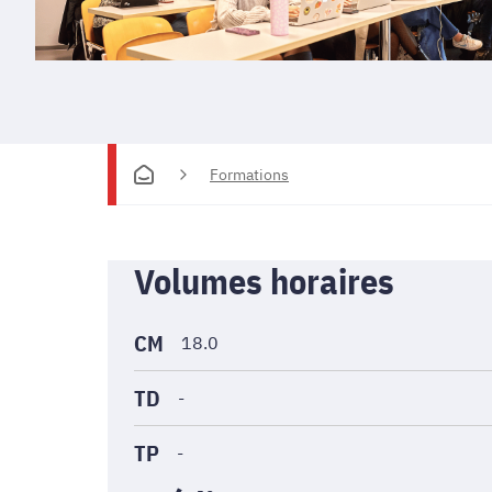
Formations
Informations
Volumes horaires
générales
CM
18.0
TD
-
TP
-