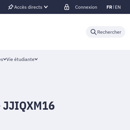
Accès directs
Connexion
FR
EN
Rechercher
es
Vie étudiante
 - JJIQXM16