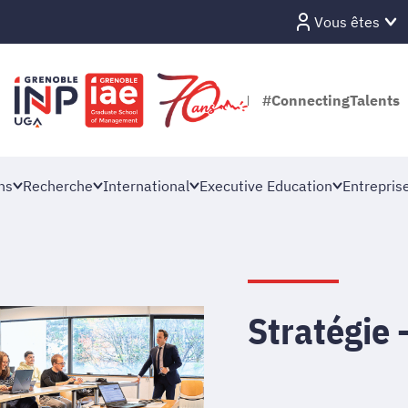
Vous êtes
#ConnectingTalents
ns
Recherche
International
Executive Education
Entrepris
Stratégie