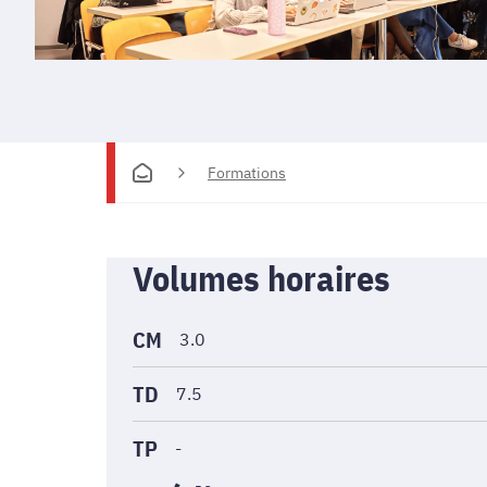
Formations
Informations
Volumes horaires
générales
CM
3.0
TD
7.5
TP
-