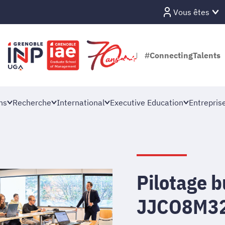
Vous êtes
#ConnectingTalents
ns
Recherche
International
Executive Education
Entrepris
Pilotage b
JJCO8M3