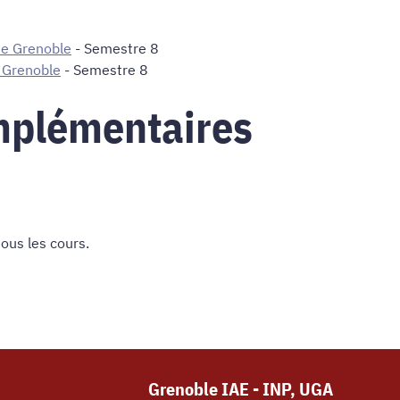
e Grenoble
- Semestre 8
 Grenoble
- Semestre 8
mplémentaires
 tous les cours
.
Grenoble IAE - INP, UGA