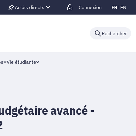
Accès directs
Connexion
FR
EN
Rechercher
es
Vie étudiante
udgétaire avancé -
2