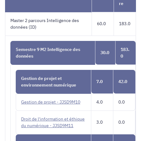
DONNEES
re
Master 2 parcours Intelligence des
60.0
183.0
données (ID)
Semestre 9 M2 Intelligence des
183.
30.0
données
0
Gestion de projet et
7.0
42.0
environnement numérique
Gestion de projet - JJSD9M10
4.0
0.0
Droit de l'information et éthique
3.0
0.0
du numérique - JJSD9M11