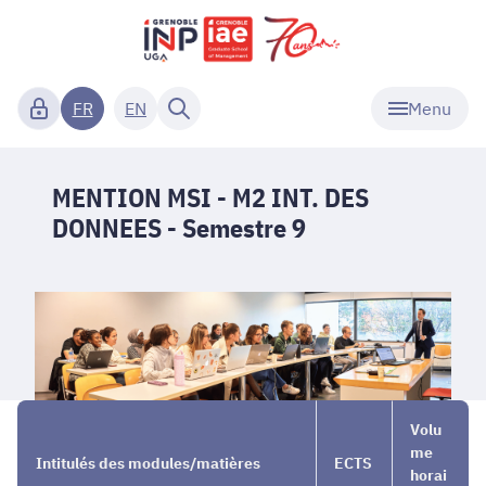
Menu
FR
EN
MENTION MSI - M2 INT. DES
DONNEES - Semestre 9
Nos
→
MENTION
→
Volu
Masters
MSI - M2
Semestre
me
Intitulés des modules/matières
ECTS
1 et 2
INT. DES
9
horai