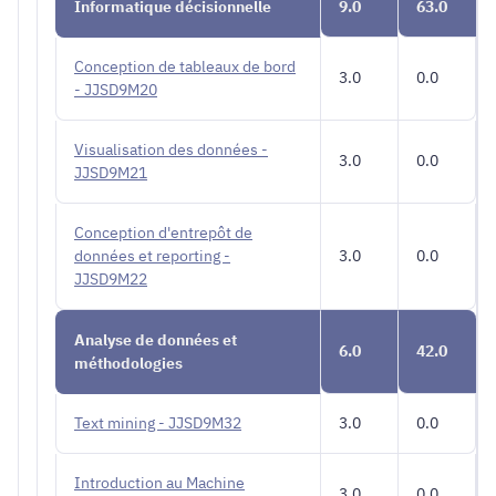
Informatique décisionnelle
9.0
63.0
Conception de tableaux de bord
3.0
0.0
- JJSD9M20
Visualisation des données -
3.0
0.0
JJSD9M21
Conception d'entrepôt de
données et reporting -
3.0
0.0
JJSD9M22
Analyse de données et
6.0
42.0
méthodologies
Text mining - JJSD9M32
3.0
0.0
Introduction au Machine
3.0
0.0