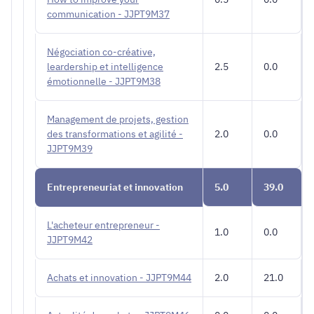
communication - JJPT9M37
Négociation co-créative,
leardership et intelligence
2.5
0.0
émotionnelle - JJPT9M38
Management de projets, gestion
des transformations et agilité -
2.0
0.0
JJPT9M39
Entrepreneuriat et innovation
5.0
39.0
L'acheteur entrepreneur -
1.0
0.0
JJPT9M42
Achats et innovation - JJPT9M44
2.0
21.0