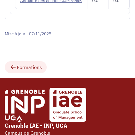
Actualité des achats - JJPT9M46
0.0
0.0
Mise à jour - 07/11/2025
Formations
Grenoble IAE - INP, UGA
Campus de Grenoble