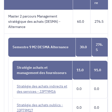
DESMA
re
ALT
Master 2 parcours Management
stratégique des achats (DESMA) -
60.0
276.5
Alternance
276.
Semestre 9 M2 DESMA Alternance
30.0
5
Stratégie achats et
11.0
91.0
management des fournisseurs
Stratégie des achats indirects et
0.0
0.0
des services - JJPT9M16
Stratégie des achats publics -
0.0
0.0
JJPT9M17