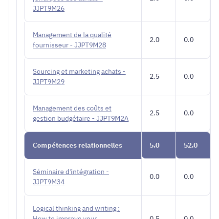
JJPT9M26
Management de la qualité
2.0
0.0
fournisseur - JJPT9M28
Sourcing et marketing achats -
2.5
0.0
JJPT9M29
Management des coûts et
2.5
0.0
gestion budgétaire - JJPT9M2A
Compétences relationnelles
5.0
52.0
Séminaire d'intégration -
0.0
0.0
JJPT9M34
Logical thinking and writing :
How to improve your
0.5
0.0