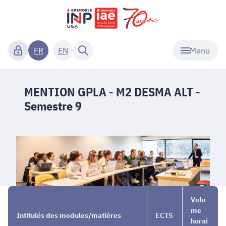
Menu
FR
EN
MENTION GPLA - M2 DESMA ALT -
Semestre 9
Nos
→
MENTION
→
Volu
Masters
GPLA -
Semestre
me
Intitulés des modules/matières
ECTS
1 et 2
M2
9
horai