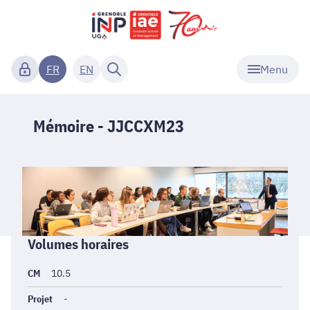
Menu
FR
EN
Mémoire - JJCCXM23
Informations
Volumes horaires
générales
CM
10.5
Projet
-