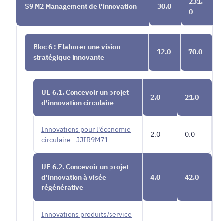
231.
S9 M2 Management de l'innovation
30.0
0
Bloc 6 : Elaborer une vision
12.0
70.0
stratégique innovante
UE 6.1. Concevoir un projet
2.0
21.0
d'innovation circulaire
Innovations pour l'économie
2.0
0.0
circulaire - JJIR9M71
UE 6.2. Concevoir un projet
d'innovation à visée
4.0
42.0
régénérative
Innovations produits/service