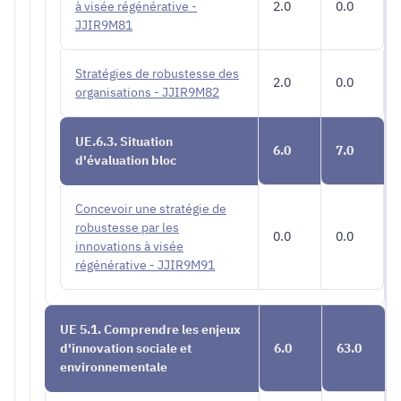
à visée régénérative -
2.0
0.0
JJIR9M81
Stratégies de robustesse des
2.0
0.0
organisations - JJIR9M82
UE.6.3. Situation
6.0
7.0
d'évaluation bloc
Concevoir une stratégie de
robustesse par les
0.0
0.0
innovations à visée
régénérative - JJIR9M91
UE 5.1. Comprendre les enjeux
d'innovation sociale et
6.0
63.0
environnementale