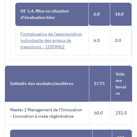
UE 5.4. Mise en situation
6.0
14.0
d'évaluation bloc
Formalisation de l'appropriation
individuelle des enjeux de
6.0
0.0
transitions - JJIR9M62
Volu
me
Intitulés des modules/matières
ECTS
horai
re
Master 2 Management de l'Innovation
60.0
231.0
- Innovation à visée régénérative