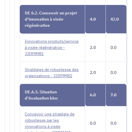
UE 6.2. Concevoir un projet
d'innovation à visée
4.0
42.0
régénérative
Innovations produits/service
à visée régénérative -
2.0
0.0
JJIR9M81
Stratégies de robustesse des
2.0
0.0
organisations - JJIR9M82
UE.6.3. Situation
6.0
7.0
d'évaluation bloc
Concevoir une stratégie de
robustesse par les
0.0
0.0
innovations à visée