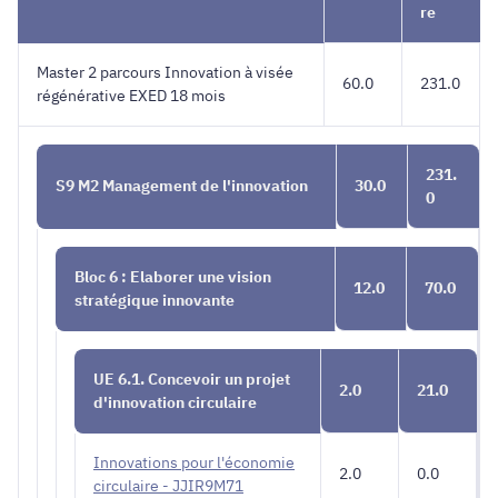
L'INNOVATION
re
Master 2 parcours Innovation à visée
60.0
231.0
régénérative EXED 18 mois
231.
S9 M2 Management de l'innovation
30.0
0
Bloc 6 : Elaborer une vision
12.0
70.0
stratégique innovante
UE 6.1. Concevoir un projet
2.0
21.0
d'innovation circulaire
Innovations pour l'économie
2.0
0.0
circulaire - JJIR9M71