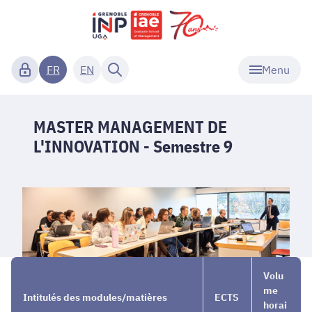
Menu
FR
EN
MASTER MANAGEMENT DE
L'INNOVATION - Semestre 9
Nos
→
MASTER
→
Volu
Masters
MANAGEMENT
Semestre
me
Intitulés des modules/matières
ECTS
1 et 2
DE
9
horai