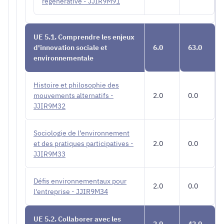
régénérative - JJIR9M91
UE 5.1. Comprendre les enjeux
d'innovation sociale et
6.0
63.0
environnementale
Histoire et philosophie des
mouvements alternatifs -
2.0
0.0
JJIR9M32
Sociologie de l’environnement
et des pratiques participatives -
2.0
0.0
JJIR9M33
Défis environnementaux pour
2.0
0.0
l'entreprise - JJIR9M34
UE 5.2. Collaborer avec les
2.0
42.0