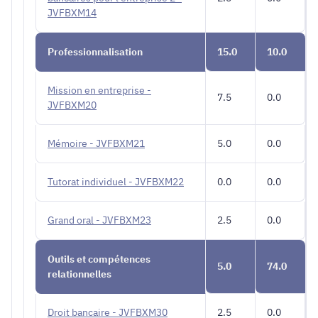
JVFBXM14
Professionnalisation
15.0
10.0
Mission en entreprise -
7.5
0.0
JVFBXM20
Mémoire - JVFBXM21
5.0
0.0
Tutorat individuel - JVFBXM22
0.0
0.0
Grand oral - JVFBXM23
2.5
0.0
Outils et compétences
5.0
74.0
relationnelles
Droit bancaire - JVFBXM30
2.5
0.0