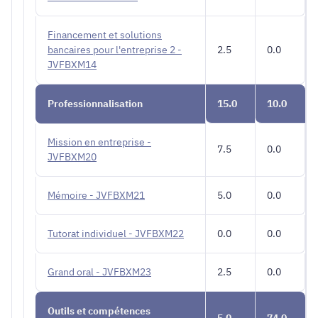
Financement et solutions
bancaires pour l'entreprise 2 -
2.5
0.0
JVFBXM14
Professionnalisation
15.0
10.0
Mission en entreprise -
7.5
0.0
JVFBXM20
Mémoire - JVFBXM21
5.0
0.0
Tutorat individuel - JVFBXM22
0.0
0.0
Grand oral - JVFBXM23
2.5
0.0
Outils et compétences
5.0
74.0