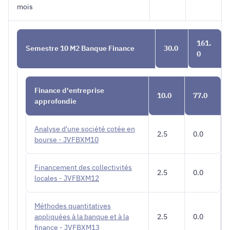
mois
161.
Semestre 10 M2 Banque Finance
30.0
0
Finance d'entreprise
10.0
77.0
approfondie
Analyse d'une société cotée en
2.5
0.0
bourse - JVFBXM10
Financement des collectivités
2.5
0.0
locales - JVFBXM12
Méthodes quantitatives
appliquées à la banque et à la
2.5
0.0
finance - JVFBXM13