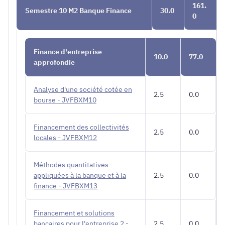
161.
Semestre 10 M2 Banque Finance
30.0
0
Finance d'entreprise
10.0
77.0
approfondie
Analyse d'une société cotée en
2.5
0.0
bourse - JVFBXM10
Financement des collectivités
2.5
0.0
locales - JVFBXM12
Méthodes quantitatives
appliquées à la banque et à la
2.5
0.0
finance - JVFBXM13
Financement et solutions
bancaires pour l'entreprise 2 -
2.5
0.0