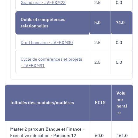
Grand oral - JVFBXM23
2.5
0.0
Outils et compétences
5.0
74.0
relationnelles
Droit bancaire - JVFBXM30
2.5
0.0
Cycle de conférences et projets
2.5
0.0
- JVFBXM31
Volu
me
Intitulés des modules/matières
ECTS
horai
re
Master 2 parcours Banque et Finance -
Executive education - Parcours 12
60.0
161.0