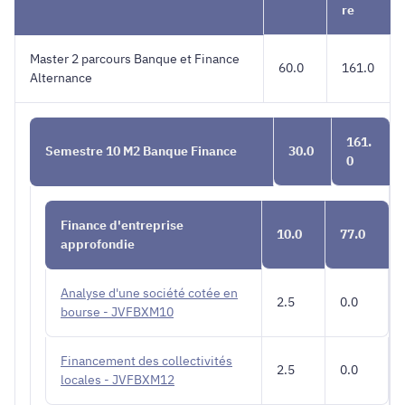
Campus
re
de
Valence
Master 2 parcours Banque et Finance
60.0
161.0
Alternance
161.
Semestre 10 M2 Banque Finance
30.0
0
Finance d'entreprise
10.0
77.0
approfondie
Analyse d'une société cotée en
2.5
0.0
bourse - JVFBXM10
Financement des collectivités
2.5
0.0
locales - JVFBXM12