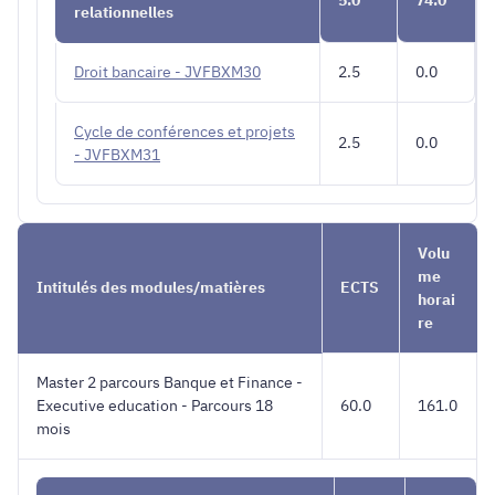
relationnelles
Droit bancaire - JVFBXM30
2.5
0.0
Cycle de conférences et projets
2.5
0.0
- JVFBXM31
Volu
me
Intitulés des modules/matières
ECTS
horai
re
Master 2 parcours Banque et Finance -
Executive education - Parcours 18
60.0
161.0
mois