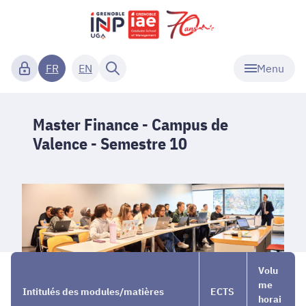
Menu
FR
EN
Master Finance - Campus de
Valence - Semestre 10
Nos
→
Master
→
Volu
Masters
Finance
Semestre
me
Intitulés des modules/matières
ECTS
1 et 2
-
10
horai