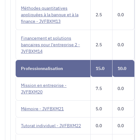
Méthodes quantitatives
appliquées à la banque et à la
2.5
0.0
finance - JVFBXM13
Financement et solutions
bancaires pour l'entreprise 2 -
2.5
0.0
JVFBXM14
Professionnalisation
15.0
10.0
Mission en entreprise -
7.5
0.0
JVFBXM20
Mémoire - JVFBXM21
5.0
0.0
Tutorat individuel - JVFBXM22
0.0
0.0