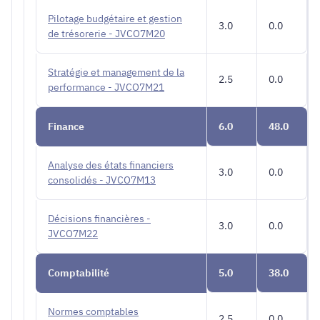
Pilotage budgétaire et gestion
3.0
0.0
de trésorerie - JVCO7M20
Stratégie et management de la
2.5
0.0
performance - JVCO7M21
Finance
6.0
48.0
Analyse des états financiers
3.0
0.0
consolidés - JVCO7M13
Décisions financières -
3.0
0.0
JVCO7M22
Comptabilité
5.0
38.0
Normes comptables
2.5
0.0