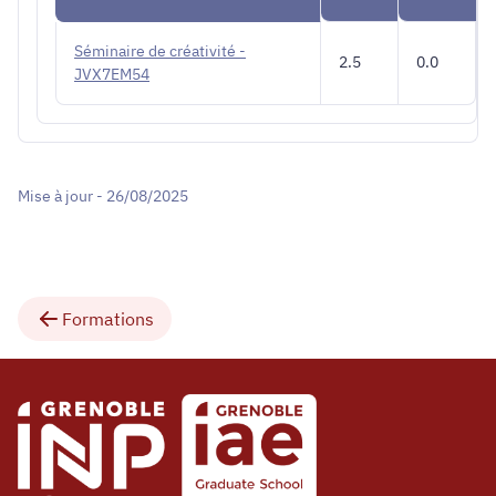
Séminaire de créativité -
2.5
0.0
JVX7EM54
Mise à jour - 26/08/2025
Formations