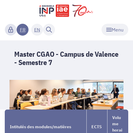
Menu
FR
EN
Master CGAO - Campus de Valence
- Semestre 7
Nos
→
Master
→
Volu
Masters
CGAO -
Semestre
me
Intitulés des modules/matières
ECTS
1 et 2
Campus
7
horai