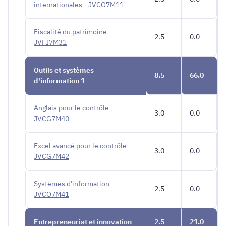
internationales - JVCO7M11
Fiscalité du patrimoine -
2.5
0.0
JVFI7M31
Outils et systèmes
8.5
66.0
d'information 1
Anglais pour le contrôle -
3.0
0.0
JVCG7M40
Excel avancé pour le contrôle -
3.0
0.0
JVCG7M42
Systèmes d'information -
2.5
0.0
JVCO7M41
Entrepreneuriat et innovation
2.5
21.0