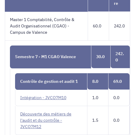
de
re
Valence
Master 1 Comptabilité, Contrôle &
Audit Organisationnel (CGAO) -
60.0
242.0
Campus de Valence
242.
Semestre 7 - M1 CGAO Valence
30.0
0
Contrôle de gestion et audit 1
8.0
69.0
Intégration - JVCO7M10
1.0
0.0
Découverte des métiers de
l'audit et du contrôle -
1.5
0.0
JVCO7M12