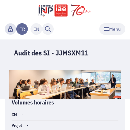
Menu
FR
EN
Audit des SI - JJMSXM11
Informations
Volumes horaires
générales
CM
-
Projet
-