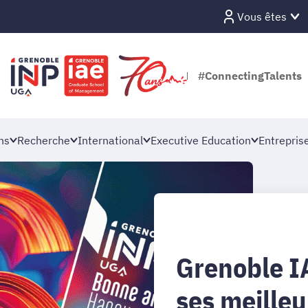
Vous êtes
#ConnectingTalents
ns
Recherche
International
Executive Education
Entrepris
Grenoble I
ses meille