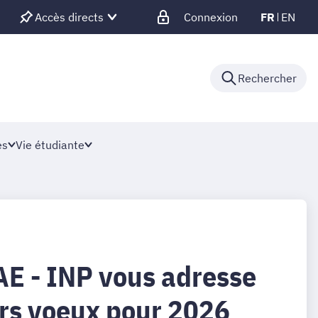
Accès directs
Connexion
FR
EN
Rechercher
es
Vie étudiante
AE - INP vous adresse
urs voeux pour 2026