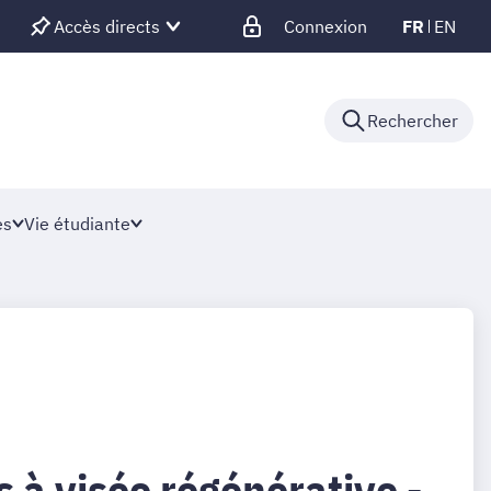
Accès directs
Connexion
FR
EN
Rechercher
es
Vie étudiante
 à visée régénérative -