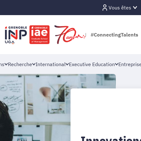
Vous êtes
#ConnectingTalents
ns
Recherche
International
Executive Education
Entrepris
Innovations