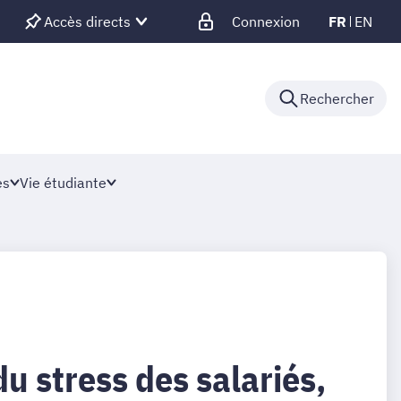
Accès directs
Connexion
FR
EN
Rechercher
es
Vie étudiante
du stress des salariés,