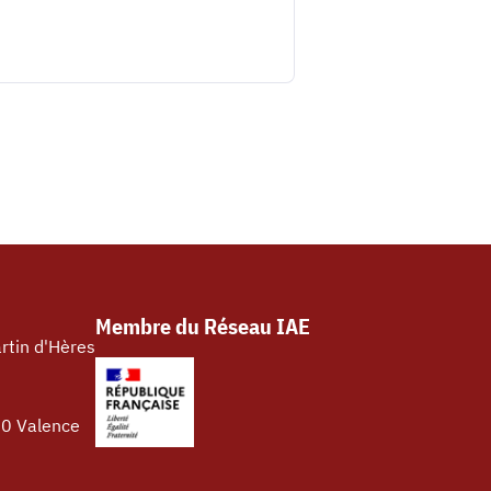
Membre du Réseau IAE
rtin d'Hères
00 Valence