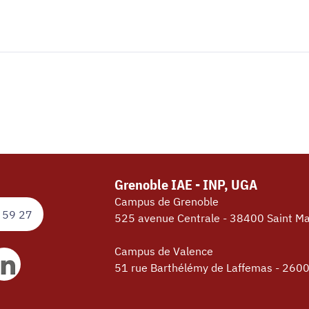
Grenoble IAE - INP, UGA
Campus de Grenoble
 59 27
525 avenue Centrale - 38400 Saint Ma
Campus de Valence
51 rue Barthélémy de Laffemas - 260