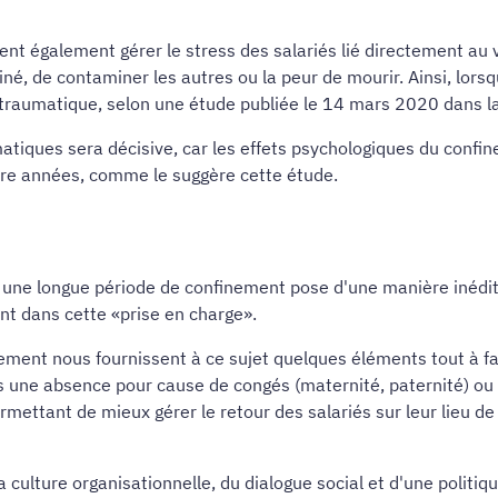
vent également gérer le stress des salariés lié directement au 
é, de contaminer les autres ou la peur de mourir. Ainsi, lorsq
-traumatique, selon une étude publiée le 14 mars 2020 dans 
matiques sera décisive, car les effets psychologiques du conf
oire années, comme le suggère cette étude.
une longue période de confinement pose d'une manière inédite
nt dans cette «prise en charge».
ment nous fournissent à ce sujet quelques éléments tout à fai
s une absence pour cause de congés (maternité, paternité) ou d'
rmettant de mieux gérer le retour des salariés sur leur lieu de 
ulture organisationnelle, du dialogue social et d'une politique