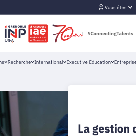
Vous êtes
#ConnectingTalents
ns
Recherche
International
Executive Education
Entrepris
La gestion 