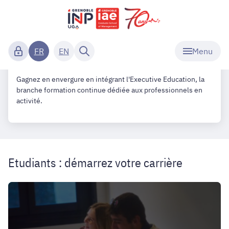
-
Ecole publique de
management de Grenoble IN
Accueil
- Université Grenoble Alpes
Menu
FR
EN
Gagnez en envergure en intégrant l'Executive Education, la
branche formation continue dédiée aux professionnels en
activité.
Etudiants : démarrez votre carrière