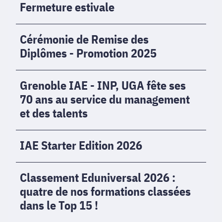
Fermeture
Fermeture estivale
estivale
Cérémonie
Cérémonie de Remise des
de
Diplômes - Promotion 2025
Remise
des
Grenoble
Grenoble IAE - INP, UGA fête ses
Diplômes
IAE
-
70 ans au service du management
-
Promotion
et des talents
INP,
2025
UGA
fête
IAE
IAE Starter Edition 2026
ses
Starter
70
Edition
Classement
Classement Eduniversal 2026 :
ans
2026
Eduniversal
quatre de nos formations classées
au
2026
service
dans le Top 15 !
:
du