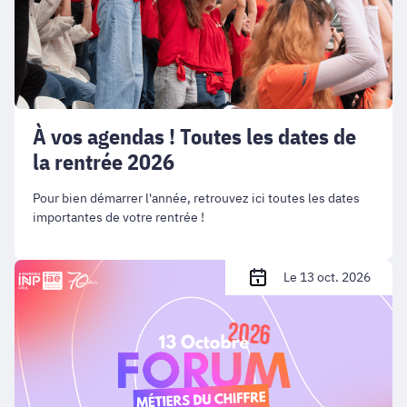
dates
de
la
rentrée
2026
À vos agendas ! Toutes les dates de
la rentrée 2026
Pour bien démarrer l'année, retrouvez ici toutes les dates
importantes de votre rentrée !
Forum
Le 13 oct. 2026
Métiers
du
Chiffre