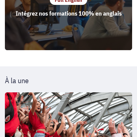
Full English
Intégrez nos formations 100% en anglais
À la une
À
vos
agendas
!
Toutes
les